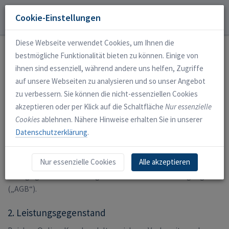
SRC
.de
Cookie-Einstellungen
Login
Anmelden
Diese Webseite verwendet Cookies, um Ihnen die
bestmögliche Funktionalität bieten zu können. Einige von
Geschäftsbedingungen
ihnen sind essenziell, während andere uns helfen, Zugriffe
auf unsere Webseiten zu analysieren und so unser Angebot
1. Geltungsbereich
zu verbessern. Sie können die nicht-essenziellen Cookies
akzeptieren oder per Klick auf die Schaltfläche
Nur essenzielle
Die Website www.src.de (im Folgenden „Website“) wird von
Cookies
ablehnen. Nähere Hinweise erhalten Sie in unserer
der Rolf Dreyer, Lehrbuchautor + Yachtschule, Inhaber Rolf
Datenschutzerklärung
.
Dreyer, Lessingstr. 30, 33604 Bielefeld („Yachtschule“)
betrieben. Die Nutzung der Website, die Anmeldung zum
Nur essenzielle Cookies
Alle akzeptieren
Online-Kurs sowie der Erwerb von Geschenkgutscheinen
erfolgt gemäß diesen Allgemeinen Geschäftsbedingungen
(„AGB“).
2. Leistungsgegenstand