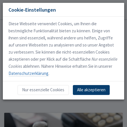
SRC
.de
Cookie-Einstellungen
Login
Anmelden
Diese Webseite verwendet Cookies, um Ihnen die
bestmögliche Funktionalität bieten zu können. Einige von
ihnen sind essenziell, während andere uns helfen, Zugriffe
Sechs Online-Kurse im
auf unsere Webseiten zu analysieren und so unser Angebot
zu verbessern. Sie können die nicht-essenziellen Cookies
Preis enthalten
akzeptieren oder per Klick auf die Schaltfläche
Nur essenzielle
Cookies
ablehnen. Nähere Hinweise erhalten Sie in unserer
Komplette Wassersport-Ausbildung. Jede Lerneinheit
Datenschutzerklärung
.
beliebig oft wiederholbar. Mittendrin aufhören und an
alter Stelle weitermachen. Online-Register für alle
Nur essenzielle Cookies
Alle akzeptieren
Fachbegriffe.